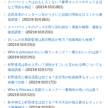
スーパーリッチはおもしろくない？豪華キャストやチェリまほ
など理由を検証！
(2021年10月28日)
志田未来のインターン生がうざいと話題の理由を口コミから徹
底調査！
(2021年10月28日)
スーパーリッチのグッズが売り切れ続出！再販や種類・価格を
徹底調査！
(2021年10月23日)
日ハムの次期新監督は新庄剛志が有力？稲葉篤紀も候補？
(2021年10月23日)
Who is princessかわいい順ランキング！一番かわいいのは誰？
(2021年10月19日)
杉野遥亮は歌が上手い？演技がすごいと言われる噂についても
徹底調査！
(2021年10月17日)
杉野遥亮と横浜流星は似てる？吉沢亮や松坂桃李もそっくりで
画像で比較！
(2021年10月17日)
Who is Princess人気順ランキング！一番期待が高いのは誰？
(2021年10月12日)
鈴木伸之と町田啓太は似てる？中川大志や福士蒼汰もそっくり
で画像検証！
(2021年10月9日)