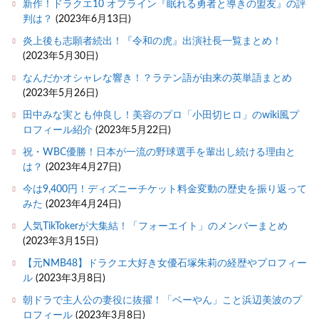
新作！ドラクエ10 オフライン『眠れる勇者と導きの盟友』の評
判は？
(2023年6月13日)
炎上後も志願者続出！『令和の虎』出演社長一覧まとめ！
(2023年5月30日)
なんだかオシャレな響き！？ラテン語が由来の英単語まとめ
(2023年5月26日)
田中みな実とも仲良し！美容のプロ「小田切ヒロ」のwiki風プ
ロフィール紹介
(2023年5月22日)
祝・WBC優勝！日本が一流の野球選手を輩出し続ける理由と
は？
(2023年4月27日)
今は9,400円！ディズニーチケット料金変動の歴史を振り返って
みた
(2023年4月24日)
人気TikTokerが大集結！「フォーエイト」のメンバーまとめ
(2023年3月15日)
【元NMB48】ドラクエ大好き女優石塚朱莉の経歴やプロフィー
ル
(2023年3月8日)
朝ドラで主人公の妻役に抜擢！「ベーやん」こと浜辺美波のプ
ロフィール
(2023年3月8日)