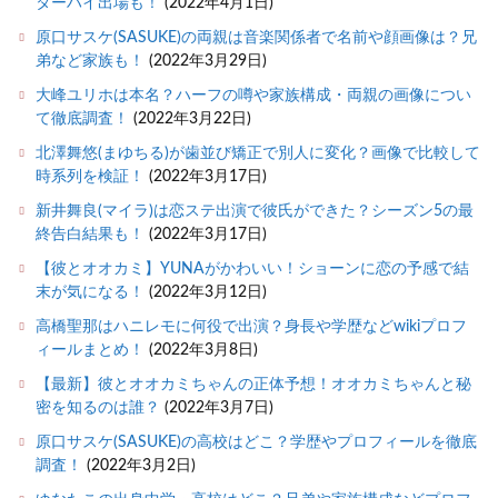
ターハイ出場も！
(2022年4月1日)
原口サスケ(SASUKE)の両親は音楽関係者で名前や顔画像は？兄
弟など家族も！
(2022年3月29日)
大峰ユリホは本名？ハーフの噂や家族構成・両親の画像につい
て徹底調査！
(2022年3月22日)
北澤舞悠(まゆちる)が歯並び矯正で別人に変化？画像で比較して
時系列を検証！
(2022年3月17日)
新井舞良(マイラ)は恋ステ出演で彼氏ができた？シーズン5の最
終告白結果も！
(2022年3月17日)
【彼とオオカミ】YUNAがかわいい！ショーンに恋の予感で結
末が気になる！
(2022年3月12日)
高橋聖那はハニレモに何役で出演？身長や学歴などwikiプロフ
ィールまとめ！
(2022年3月8日)
【最新】彼とオオカミちゃんの正体予想！オオカミちゃんと秘
密を知るのは誰？
(2022年3月7日)
原口サスケ(SASUKE)の高校はどこ？学歴やプロフィールを徹底
調査！
(2022年3月2日)