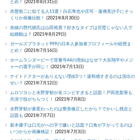
とめ！
(2021年8月31日)
赤楚衛二に似てる人11選！白石隼也や庄司・蓮佛美沙子にそっ
くりか画像比較！
(2021年8月30日)
奈緒の歴代彼氏は山田裕貴？好きなタイプは完璧じゃない人で
結婚観は？
(2021年8月29日)
ガールズプラネット999の日本人参加者プロフィールや経歴ま
とめ！
(2021年7月16日)
ホームランダービーで背番号44の理由はなぜ？大谷翔平やメジ
ャーの選手が同じ！
(2021年7月13日)
ナイトドクターがありえない理由5つ！違和感すぎるのは演出の
せい？
(2021年7月12日)
ムロツヨシと永野芽郁が名コンビすぎると話題！戸田恵梨香も
共演で役がちらつく！
(2021年7月8日)
永野芽郁が鼻変わったのは整形修正したから？でかいし残念と
話題も
(2021年7月7日)
新木優子は口元がへの字で嫌いと話題？口角が下がってるのは
いつからか画像検証！
(2021年7月3日)