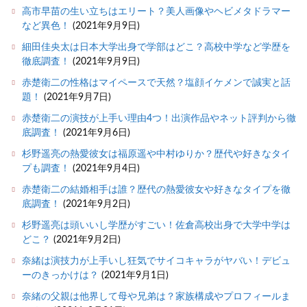
高市早苗の生い立ちはエリート？美人画像やヘビメタドラマー
など異色！
(2021年9月9日)
細田佳央太は日本大学出身で学部はどこ？高校中学など学歴を
徹底調査！
(2021年9月9日)
赤楚衛二の性格はマイペースで天然？塩顔イケメンで誠実と話
題！
(2021年9月7日)
赤楚衛二の演技が上手い理由4つ！出演作品やネット評判から徹
底調査！
(2021年9月6日)
杉野遥亮の熱愛彼女は福原遥や中村ゆりか？歴代や好きなタイ
プも調査！
(2021年9月4日)
赤楚衛二の結婚相手は誰？歴代の熱愛彼女や好きなタイプを徹
底調査！
(2021年9月2日)
杉野遥亮は頭いいし学歴がすごい！佐倉高校出身で大学中学は
どこ？
(2021年9月2日)
奈緒は演技力が上手いし狂気でサイコキャラがヤバい！デビュ
ーのきっかけは？
(2021年9月1日)
奈緒の父親は他界して母や兄弟は？家族構成やプロフィールま