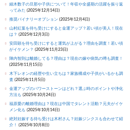
細木数子の旦那や子供について！年収や全盛期の活躍を振り返
ってみた
(2025年12月14日)
推奨バイナリーオプション
(2025年12月4日)
山村紅葉を待ち受けにすると金運アップ？若い頃が美人！現在
は？
(2025年12月3日)
安田顕を待ち受けにすると運気が上がる？理由を調査！若い頃
がイケメン？
(2025年11月23日)
陣内智則は離婚してる？理由は？現在の嫁や病気の噂も調査！
(2025年11月15日)
木下レオンの経歴や生い立ちは？家族構成や子供がいるかも調
査
(2025年11月5日)
金運アップのパワーストーンはどれ？選ぶ時のポイントや浄化
方法も
(2025年10月24日)
福原愛の離婚理由は？現在は中国でタレント活動？元夫がイケ
メン化も
(2025年10月14日)
絶対妊娠する待ち受けは木村さん？妊娠ジンクスも合わせて紹
介！
(2025年10月8日)