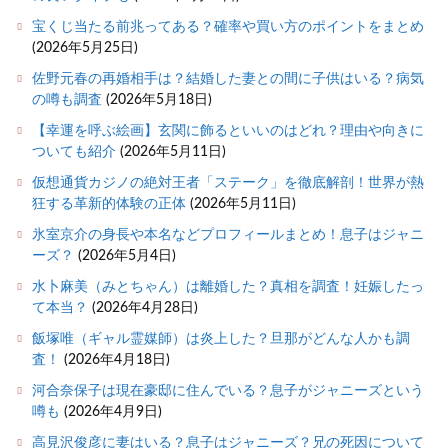
宝くじ当たる前兆ってある？確率や買い方のポイントをまとめ
(2026年5月25日)
佐野元春の再婚相手は？結婚した妻との間に子供はいる？病気
の噂も調査
(2026年5月18日)
【幸運を呼ぶ絵画】玄関に飾るといいのはどれ？理由や向きに
ついても紹介
(2026年5月11日)
仮想通貨カジノの絶対王者「ステーク」を徹底解剖！世界が熱
狂する革新的体験の正体
(2026年5月11日)
氷室京介の身長や本名などプロフィールまとめ！息子はジャニ
ーズ？
(2026年5月4日)
水卜麻美（みとちゃん）は離婚した？真相を調査！妊娠したっ
て本当？
(2026年4月28日)
飯塚唯（ギャル霊媒師）は炎上した？旦那がどんな人かも調
査！
(2026年4月18日)
河合奈保子は現在豪邸に住んでいる？息子がジャニーズという
噂も
(2026年4月9日)
高見沢俊彦に妻はいる？息子はジャニーズ？兄の死因について