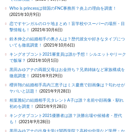
Who is princessは韓国のFNC事務所？炎上の理由を調査！
(2021年10月9日)
恋ですヤンガルのロケ地まとめ！盲学校やスーパーの場所・目
撃情報も！
(2021年10月6日)
鈴木伸之の結婚相手の奥さんは？歴代彼女や好きなタイプにつ
いても徹底調査！
(2021年10月6日)
キングオブコント2021審査員は誰か予想！シルエットやリーク
で飯塚？
(2021年10月1日)
黒田みゆアナの両親父母はお金持ち？兄弟姉妹など家族構成を
徹底調査！
(2021年9月29日)
櫻井翔の結婚相手高内三恵子はミス慶應で顔画像は？匂わせが
ヤバいと話題！
(2021年9月28日)
相葉雅紀の結婚相手元タレントA子は誰？名前や顔画像・馴れ
初めを調査！
(2021年9月28日)
キングオブコント2021優勝者は誰？決勝出場や候補者・歴代
も！
(2021年9月28日)
黒田みゆアナの出身大学は関西学院？高校や中学など学歴・か