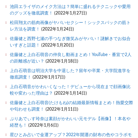
池田エライザのメイク方法は？簡単に盛れるテクニックや愛用
のグッズを徹底調査！
(2022年1月27日)
松田翔太の筋肉画像がヤバいセクシー！シックスパックの筋ト
レ方法を調査！
(2022年1月24日)
佐藤健と西野七瀬の手つなぎ微笑みがヤバい！謎解きでお似合
いすぎと話題！
(2022年1月20日)
佐藤健と上白石萌音の仲良し動画まとめ！YouTube・番宣で2人
の距離感が近い？
(2022年1月18日)
上白石萌音は明治大学を中退した？留年や卒業・大学院進学を
徹底調査！
(2022年1月17日)
上白石萌音がかわいくなった！デビューから現在まで顔画像比
較や変わった理由は？
(2022年1月14日)
佐藤健と上白石萌音(たけもね)の結婚最新情報まとめ！熱愛交際
や匂わせも調査！
(2022年1月11日)
ぷりあでぃす玲奈は素顔がかわいい元モデル【画像】！本名や
経歴も！
(2022年1月6日)
星ひとみ占いで金運アップ？2022年開運の財布の色やコラボモ