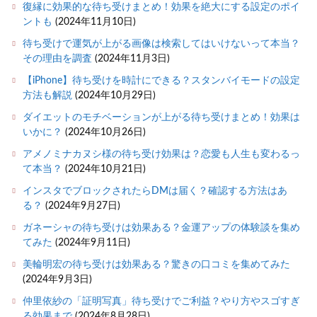
復縁に効果的な待ち受けまとめ！効果を絶大にする設定のポイ
ントも
(2024年11月10日)
待ち受けで運気が上がる画像は検索してはいけないって本当？
その理由を調査
(2024年11月3日)
【iPhone】待ち受けを時計にできる？スタンバイモードの設定
方法も解説
(2024年10月29日)
ダイエットのモチベーションが上がる待ち受けまとめ！効果は
いかに？
(2024年10月26日)
アメノミナカヌシ様の待ち受け効果は？恋愛も人生も変わるっ
て本当？
(2024年10月21日)
インスタでブロックされたらDMは届く？確認する方法はあ
る？
(2024年9月27日)
ガネーシャの待ち受けは効果ある？金運アップの体験談を集め
てみた
(2024年9月11日)
美輪明宏の待ち受けは効果ある？驚きの口コミを集めてみた
(2024年9月3日)
仲里依紗の「証明写真」待ち受けでご利益？やり方やスゴすぎ
る効果まで
(2024年8月28日)