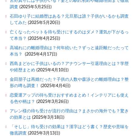
宮野真守には子供がいる？妻との馴れ初めや離婚理由まで徹底
調査
(2025年5月25日)
石田ゆり子に結婚歴はある？元旦那は誰？子供がいるかも調査
してみた
(2025年5月20日)
亡くなったペットを待ち受けにするのはダメ？運気が下がるっ
て本当？
(2025年4月25日)
高城れにの離婚理由は？何年続いた？ずっと遠距離だったって
本当？
(2025年4月17日)
西島まどかに子供はいるの？アナウンサー引退理由とは？学歴
や経歴まとめ
(2025年4月10日)
金田朋子は再婚だった？子供の人数や森渉との離婚理由は？整
形の噂も調査！
(2025年4月4日)
恋愛運アップの待ち受けおすすめまとめ！インテリアにも使え
る色や柄は？
(2025年3月26日)
アレン様の待ち受けが流行の理由は？まさかの海外でも？驚き
の効果とは
(2025年3月18日)
「そしじ」待ち受けの効果は？漢字はどう書く？歴史や意味を
徹底調査
(2025年3月13日)