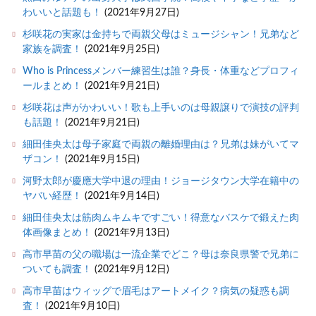
わいいと話題も！
(2021年9月27日)
杉咲花の実家は金持ちで両親父母はミュージシャン！兄弟など
家族を調査！
(2021年9月25日)
Who is Princessメンバー練習生は誰？身長・体重などプロフィ
ールまとめ！
(2021年9月21日)
杉咲花は声がかわいい！歌も上手いのは母親譲りで演技の評判
も話題！
(2021年9月21日)
細田佳央太は母子家庭で両親の離婚理由は？兄弟は妹がいてマ
ザコン！
(2021年9月15日)
河野太郎が慶應大学中退の理由！ジョージタウン大学在籍中の
ヤバい経歴！
(2021年9月14日)
細田佳央太は筋肉ムキムキですごい！得意なバスケで鍛えた肉
体画像まとめ！
(2021年9月13日)
高市早苗の父の職場は一流企業でどこ？母は奈良県警で兄弟に
ついても調査！
(2021年9月12日)
高市早苗はウィッグで眉毛はアートメイク？病気の疑惑も調
査！
(2021年9月10日)