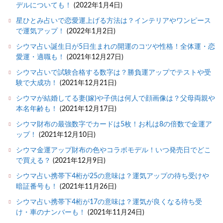
デルについても！
(2022年1月4日)
星ひとみ占いで恋愛運上げる方法は？インテリアやワンピース
で運気アップ！
(2022年1月2日)
シウマ占い誕生日が5日生まれの開運のコツや性格！全体運・恋
愛運・適職も！
(2021年12月27日)
シウマ占いで試験合格する数字は？勝負運アップでテストや受
験で大成功！
(2021年12月21日)
シウマが結婚してる妻(嫁)や子供は何人で顔画像は？父母両親や
本名年齢も！
(2021年12月17日)
シウマ財布の最強数字でカードは5枚！お札は8の倍数で金運ア
ップ！
(2021年12月10日)
シウマ金運アップ財布の色やコラボモデル！いつ発売日でどこ
で買える？
(2021年12月9日)
シウマ占い携帯下4桁が25の意味は？運気アップの待ち受けや
暗証番号も！
(2021年11月26日)
シウマ占い携帯下4桁が17の意味は？運気が良くなる待ち受
け・車のナンバーも！
(2021年11月24日)