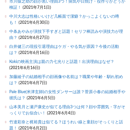
市川猿之助の顔が黒い理由3つ！病気や日焼け・役作りかどうか
検証！
(2021年7月1日)
中川大志は性格いいけど几帳面で潔癖？かっこよくないの噂
も！
(2021年6月30日)
中条あやみが演技下手すぎと話題！セリフ棒読みや演技力が理
由？
(2021年6月27日)
白井健三の現役引退理由はケガ・やる気が原因？今後の活動
は？
(2021年6月16日)
Kokiの映画主演は親の力七光りと話題！出演理由はなぜ？
(2021年6月16日)
加藤綾子の結婚相手の顔画像や名前は？職業や年齢・馴れ初め
は？
(2021年6月7日)
Pale Blue(米津玄師)の女性ダンサーは誰？菅原小春の結婚相手や
彼氏は？
(2021年6月5日)
山本美月と瀬戸康史が似てる理由3つは何？顔や雰囲気・字がそ
っくりでお似合い！
(2021年6月4日)
竹達彩奈と梶裕貴は似てる？ほうれい線と童顔がそっくりと話
題！
(2021年6月2日)