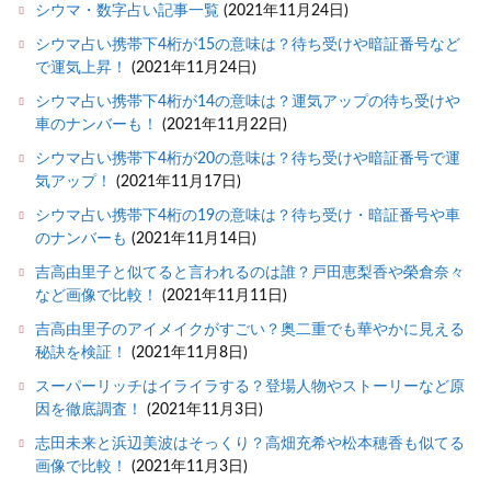
シウマ・数字占い記事一覧
(2021年11月24日)
シウマ占い携帯下4桁が15の意味は？待ち受けや暗証番号など
で運気上昇！
(2021年11月24日)
シウマ占い携帯下4桁が14の意味は？運気アップの待ち受けや
車のナンバーも！
(2021年11月22日)
シウマ占い携帯下4桁が20の意味は？待ち受けや暗証番号で運
気アップ！
(2021年11月17日)
シウマ占い携帯下4桁の19の意味は？待ち受け・暗証番号や車
のナンバーも
(2021年11月14日)
吉高由里子と似てると言われるのは誰？戸田恵梨香や榮倉奈々
など画像で比較！
(2021年11月11日)
吉高由里子のアイメイクがすごい？奥二重でも華やかに見える
秘訣を検証！
(2021年11月8日)
スーパーリッチはイライラする？登場人物やストーリーなど原
因を徹底調査！
(2021年11月3日)
志田未来と浜辺美波はそっくり？高畑充希や松本穂香も似てる
画像で比較！
(2021年11月3日)