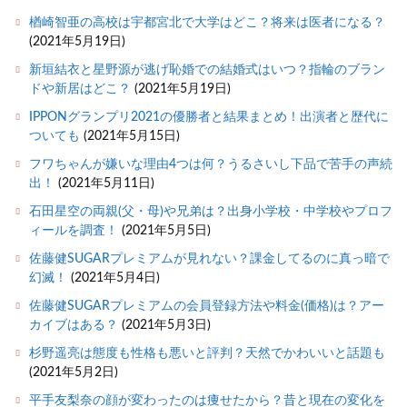
楢崎智亜の高校は宇都宮北で大学はどこ？将来は医者になる？
(2021年5月19日)
新垣結衣と星野源が逃げ恥婚での結婚式はいつ？指輪のブラン
ドや新居はどこ？
(2021年5月19日)
IPPONグランプリ2021の優勝者と結果まとめ！出演者と歴代に
ついても
(2021年5月15日)
フワちゃんが嫌いな理由4つは何？うるさいし下品で苦手の声続
出！
(2021年5月11日)
石田星空の両親(父・母)や兄弟は？出身小学校・中学校やプロフ
ィールを調査！
(2021年5月5日)
佐藤健SUGARプレミアムが見れない？課金してるのに真っ暗で
幻滅！
(2021年5月4日)
佐藤健SUGARプレミアムの会員登録方法や料金(価格)は？アー
カイブはある？
(2021年5月3日)
杉野遥亮は態度も性格も悪いと評判？天然でかわいいと話題も
(2021年5月2日)
平手友梨奈の顔が変わったのは痩せたから？昔と現在の変化を