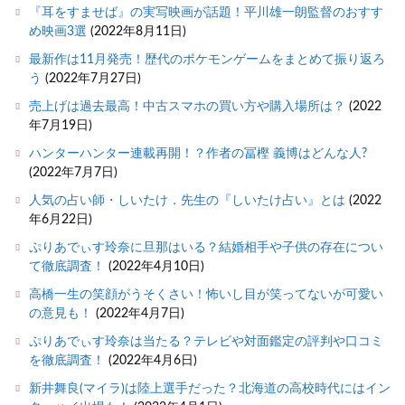
『耳をすませば』の実写映画が話題！平川雄一朗監督のおすす
め映画3選
(2022年8月11日)
最新作は11月発売！歴代のポケモンゲームをまとめて振り返ろ
う
(2022年7月27日)
売上げは過去最高！中古スマホの買い方や購入場所は？
(2022
年7月19日)
ハンターハンター連載再開！？作者の冨樫 義博はどんな人?
(2022年7月7日)
人気の占い師・しいたけ．先生の『しいたけ占い』とは
(2022
年6月22日)
ぷりあでぃす玲奈に旦那はいる？結婚相手や子供の存在につい
て徹底調査！
(2022年4月10日)
高橋一生の笑顔がうそくさい！怖いし目が笑ってないが可愛い
の意見も！
(2022年4月7日)
ぷりあでぃす玲奈は当たる？テレビや対面鑑定の評判や口コミ
を徹底調査！
(2022年4月6日)
新井舞良(マイラ)は陸上選手だった？北海道の高校時代にはイン