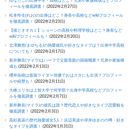
ゆなたこの出身中学・高校はどこ？兄弟や家族構成などプロフ
ィールを徹底調査！
(2022年2月27日)
松本怜生(れお)の出身はどこ？身長や高校などwikiプロフィール
を徹底調査！
(2022年2月23日)
【彼とオオカミ】ショーンの高校や料理学校はどこ？身長など
wikiプロフィールも！
(2022年2月20日)
北澤舞悠(まゆちる)の熱愛彼氏や好きなタイプは？出身中学高校
についても！
(2022年2月17日)
新井舞良(マイラ)はハーフで父親母親の国籍職業？兄弟や家族構
成も
(2022年2月13日)
櫻井佑樹は仮面ライダー俳優でおはスタにも出演？プロフィー
ルや経歴も！
(2022年2月11日)
大峰ユリホは上智大学で何学部？出身中学高校などプロフィー
ルを徹底調査！
(2022年2月7日)
新井舞良(マイラ)の彼氏は誰？歴代恋人や好きなタイプ恋愛観を
徹底調査！
(2022年2月3日)
高杉真宙の歴代熱愛彼女5人！浜辺美波や岸井ゆきのの噂・好き
なタイプを調査！
(2022年1月31日)