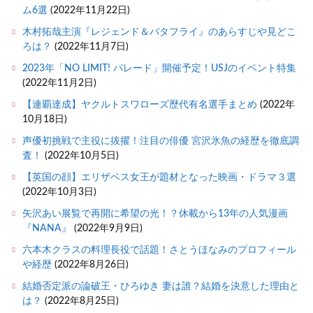
ム6選
(2022年11月22日)
木村拓哉主演『レジェンド＆バタフライ』のあらすじや見どこ
ろは？
(2022年11月7日)
2023年「NO LIMIT! パレード」開催予定！USJのイベント特集
(2022年11月2日)
【連覇達成】ヤクルトスワローズ歴代有名選手まとめ
(2022年
10月18日)
声優初挑戦で主役に抜擢！注目の俳優 宮沢氷魚の経歴を徹底調
査！
(2022年10月5日)
【英国の顔】エリザベス女王が題材となった映画・ドラマ３選
(2022年10月3日)
矢沢あい展覧で再開に希望の光！？休載から13年の人気漫画
『NANA』
(2022年9月9日)
六本木クラスの料理長役で話題！さとうほなみのプロフィール
や経歴
(2022年8月26日)
結婚否定派の論破王・ひろゆき 妻は誰？結婚を決意した理由と
は？
(2022年8月25日)