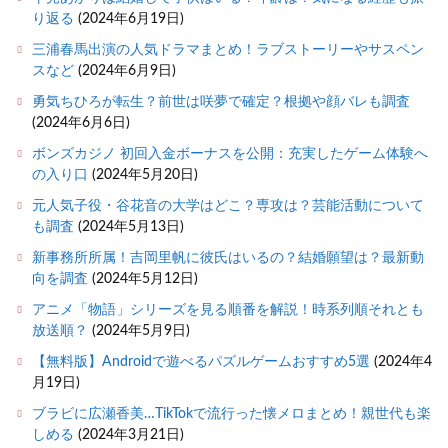
り返る
(2024年6月19日)
三浦春馬出演の人気ドラマまとめ！ラブストーリーやサスペン
スなど
(2024年6月9日)
勇気ちひろが転生？前世は咲夢で確定？根拠や顔バレも調査
(2024年6月6日)
ボンズカジノ 初回入金ボーナスを公開：充実したゲーム体験へ
の入り口
(2024年5月20日)
元人気子役・谷花音の大学はどこ？専攻は？芸能活動について
も調査
(2024年5月13日)
新事務所所属！吉岡里帆に彼氏はいるの？結婚願望は？最新動
向を調査
(2024年5月12日)
アニメ「物語」シリーズを見る順番を解説！時系列順それとも
放送順？
(2024年5月9日)
【無料版】Androidで遊べるパズルゲームおすすめ5選
(2024年4
月19日)
ブラビに広瀬香美…TikTokで流行った懐メロまとめ！親世代も楽
しめる
(2024年3月21日)