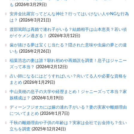
も
(2026年3月29日)
安井金比羅宮ってどんな神社？行ってはいけない人やNGな行為
は？
(2026年3月21日)
渡部篤郎は再婚で連れ子がいる？結婚相手は山本恵美？若い頃
がイケメン過ぎる！
(2026年3月12日)
歯が抜ける夢は宝くじ当たる？隠された意味や虫歯の夢との違
いも
(2026年2月26日)
稲葉浩志の妻は誰？馴れ初めや再婚説を調査！息子はジャニー
ズって本当？
(2026年2月12日)
占い師になるにはどうすればいい？向いてる人や必要な資格を
まとめ
(2026年1月29日)
中山美穂の息子の大学や経歴まとめ！ジャニーズって本当？家
族構成は？
(2026年1月19日)
ディーンフジオカには嫁の連れ子がいる？妻の実家や離婚理由
についてまとめ
(2026年1月7日)
千秋の離婚理由や子供の年齢は？実家は会社でお金持ち？生い
立ちを調査
(2025年12月24日)