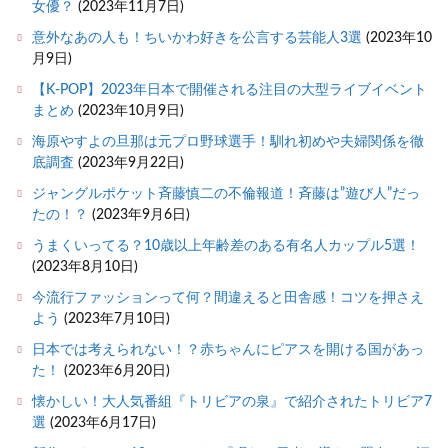
女優？
(2023年11月7日)
意外なあの人も！ちいかわ好きを公言する芸能人3選
(2023年10
月9日)
【K-POP】2023年日本で開催される注目の大型ライブイベント
まとめ
(2023年10月9日)
海原やすよの旦那は元プロ野球選手！馴れ初めや夫婦関係を徹
底調査
(2023年9月22日)
ジャングルポケット斉藤慎二の不倫報道！斉藤は”遊び人”だっ
たの！？
(2023年9月6日)
うまくいってる？10歳以上年齢差のある有名人カップル5選！
(2023年8月10日)
今流行ファッションって何？間違えると田舎感！コツを押さえ
よう
(2023年7月10日)
日本では考えられない！？赤ちゃんにピアスを開ける国があっ
た！
(2023年6月20日)
懐かしい！大人気番組『トリビアの泉』で紹介されたトリビア7
選
(2023年6月17日)