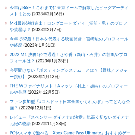
今年はBiSH！これまでに東京ドームで解散したビッグアーティ
ストまとめ
(2023年2月16日)
M-1最終決戦進出！ロングコートダディ（堂前・兎）のプロフ
や芸歴は？
(2023年2月7日)
今年で82歳！日本を代表する映画監督・宮崎駿のプロフィール
や経歴
(2023年1月31日)
2022 M1 決勝1位で通過！さや香（新山・石井）の芸風やプロ
フィールは？
(2023年1月28日)
今更聞けない「ポスティングシステム」とは？【野球／メジャ
ー挑戦】
(2023年1月12日)
THE Wファイナリスト！Aマッソ（村上・加納）のプロフィー
ルや芸歴
(2022年12月5日)
ファン参加型「#コムドット日本全国かくれんぼ」ってどんな企
画？
(2022年12月1日)
レビュー『スペンサー ダイアナの決意』気高く切ないダイアナ
元妃の物語
(2022年11月28日)
PCやスマホで遊べる「Xbox Game Pass Ultimate」おすすめゲー