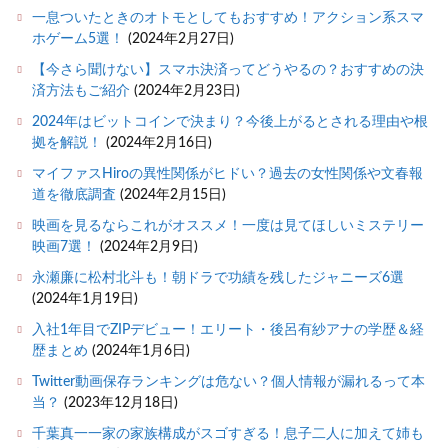
一息ついたときのオトモとしてもおすすめ！アクション系スマ
ホゲーム5選！
(2024年2月27日)
【今さら聞けない】スマホ決済ってどうやるの？おすすめの決
済方法もご紹介
(2024年2月23日)
2024年はビットコインで決まり？今後上がるとされる理由や根
拠を解説！
(2024年2月16日)
マイファスHiroの異性関係がヒドい？過去の女性関係や文春報
道を徹底調査
(2024年2月15日)
映画を見るならこれがオススメ！一度は見てほしいミステリー
映画7選！
(2024年2月9日)
永瀬廉に松村北斗も！朝ドラで功績を残したジャニーズ6選
(2024年1月19日)
入社1年目でZIPデビュー！エリート・後呂有紗アナの学歴＆経
歴まとめ
(2024年1月6日)
Twitter動画保存ランキングは危ない？個人情報が漏れるって本
当？
(2023年12月18日)
千葉真一一家の家族構成がスゴすぎる！息子二人に加えて姉も