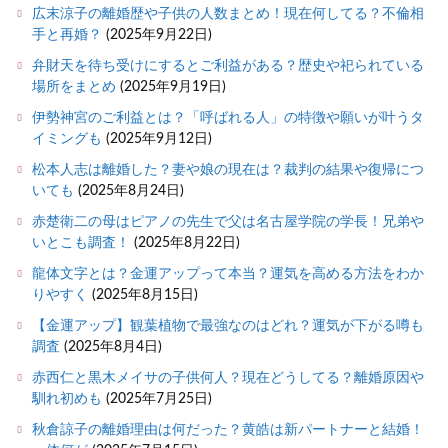
広末涼子の離婚歴や子供の人数まとめ！現在何してる？不倫相
手と再婚？
(2025年9月22日)
弁財天を待ち受けにするとご利益がある？歴史や祀られている
場所をまとめ
(2025年9月19日)
伊勢神宮のご利益とは？「呼ばれる人」の特徴や願いが叶うタ
イミングも
(2025年9月12日)
松本人志は離婚した？妻や娘の現在は？裁判の結果や復帰につ
いても
(2025年8月24日)
赤楚衛二の母はピアノの先生で父は名古屋学院の学長！兄弟や
いとこも調査！
(2025年8月22日)
龍体文字とは？金運アップって本当？運気を高める方法をわか
りやすく
(2025年8月15日)
【金運アップ】観葉植物で最強なのはどれ？運気が下がる噂も
調査
(2025年8月4日)
赤西仁と黒木メイサの子供何人？現在どうしてる？離婚原因や
馴れ初めも
(2025年7月25日)
秋倉諒子の離婚理由は何だった？黄皓は新パートナーと結婚！