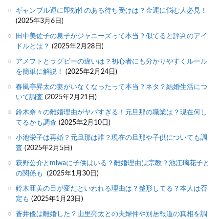
ギャンブル運に即効性のある待ち受けは？金運に悩む人必見！
(2025年3月6日)
田中美佐子の息子がジャニーズって本当？似てると評判のアイ
ドルとは？
(2025年2月28日)
アメフトとラグビーの違いは？初心者にも分かりやすくルール
を簡単に解説！
(2025年2月24日)
春風亭昇太の妻がいなくなったって本当？ネタ？結婚生活につ
いて調査
(2025年2月21日)
鈴木奈々の離婚理由がヤバすぎる！元旦那の職業は？現在何し
てるかも調査
(2025年2月10日)
小池栄子は再婚？元旦那は誰？現在の旦那や子供についても調
査
(2025年2月5日)
萩野公介とmiwaに子供はいる？離婚理由は宗教？池江璃花子と
の関係も
(2025年1月30日)
鈴木亜美の目が変だといわれる理由は？整形してる？本人は否
定も
(2025年1月23日)
蒼井優は離婚した？山里亮太との夫婦仲や別居報道の真相を調