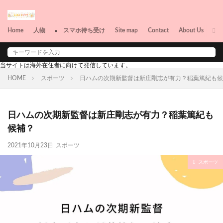
Home
人物
スマホ待ち受け
Site map
Contact
About Us
俳優
女優
当サイトは海外在住者に向けて発信しています。
HOME
スポーツ
日ハムの次期新監督は新庄剛志が有力？稲葉篤紀も候
日ハムの次期新監督は新庄剛志が有力？稲葉篤紀も
候補？
2021年10月23日
スポーツ
スポーツ