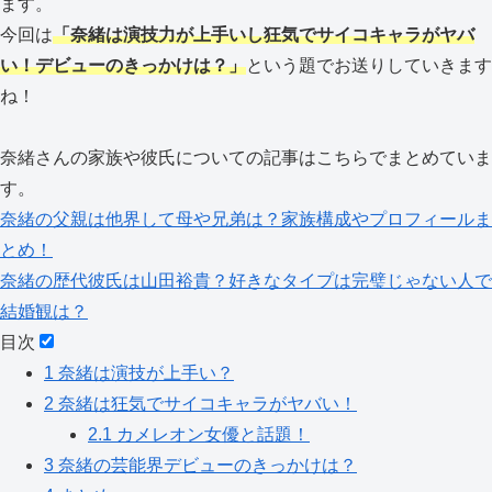
ます。
今回は
「奈緒は演技力が上手いし狂気でサイコキャラがヤバ
い！デビューのきっかけは？」
という題でお送りしていきます
ね！
奈緒さんの家族や彼氏についての記事はこちらでまとめていま
す。
奈緒の父親は他界して母や兄弟は？家族構成やプロフィールま
とめ！
奈緒の歴代彼氏は山田裕貴？好きなタイプは完璧じゃない人で
結婚観は？
目次
1
奈緒は演技が上手い？
2
奈緒は狂気でサイコキャラがヤバい！
2.1
カメレオン女優と話題！
3
奈緒の芸能界デビューのきっかけは？