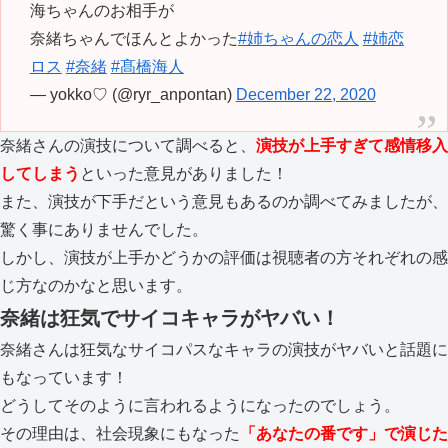
海ちゃんのお相手が
奈緒ちゃんでほんとよかった
#姉ちゃんの恋人
#姉恋
ロス
#奈緒
#髙橋海人
— yokko♡ (@ryr_anpontan)
December 22, 2020
奈緒さんの演技について調べると、
演技が上手すぎて感情移入
してしまう
といった意見がありました！
また、演技が下手だという意見もあるのか調べてみましたが、
驚く事にありませんでした。
しかし、演技が上手かどうかの評価は視聴者の方それぞれの感
じ方なのかなと思います。
奈緒は狂気でサイコキャラがヤバい！
奈緒さんは狂気なサイコパスなキャラの演技がヤバいと話題に
もなっています！
どうしてそのように言われるようになったのでしょう。
その理由は、社会現象にもなった
「あなたの番です」で演じた