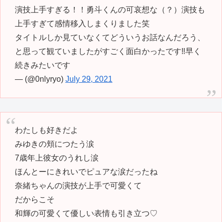
演技上手すぎる！！勇斗くんの可哀想な（？）演技も
上手すぎて感情移入しまくりました笑
タイトルしか見ていなくてどういうお話なんだろう、
と思って観ていましたがすごく面白かったです‼️早く
続きみたいです
— (@0nlyryo)
July 29, 2021
わたしも好きだよ
みゆきの頬につたう涙
7歳年上彼女のうれし涙
ほんとーにきれいでピュアな涙だったね
奈緒ちゃんの演技が上手で可愛くて
だからこそ
和輝の可愛くて優しい表情も引き立つ♡