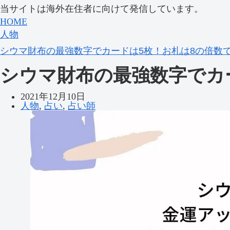
当サイトは海外在住者に向けて発信しています。
HOME
人物
シウマ財布の最強数字でカードは5枚！お札は8の倍数
シウマ財布の最強数字でカ
2021年12月10日
人物
,
占い
,
占い師