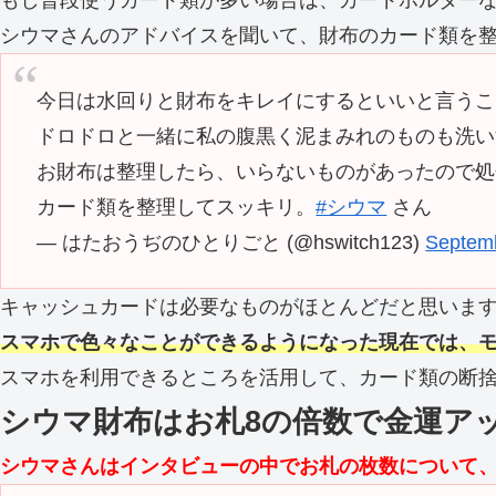
もし普段使うカード類が多い場合は、カードホルダー
シウマさんのアドバイスを聞いて、財布のカード類を整理し
今日は水回りと財布をキレイにするといいと言うこ
ドロドロと一緒に私の腹黒く泥まみれのものも洗い
お財布は整理したら、いらないものがあったので処
カード類を整理してスッキリ。
#シウマ
さん
— はたおうぢのひとりごと (@hswitch123)
Septemb
キャッシュカードは必要なものがほとんどだと思いま
スマホで色々なことができるようになった現在では、
スマホを利用できるところを活用して、カード類の断
シウマ財布はお札8の倍数で金運ア
シウマさんはインタビューの中でお札の枚数について、