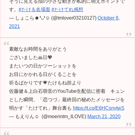
そうに見える指の小さな動きが私的に萌えポイントで
す。
#たける名場面
#たけてれ感想
— しょこら☻❛ᴗ❛☺︎ (@tmlover03210127)
October 8,
2021
素敵なお時間をありがとう
ございました🙏🏻💖
またいつの日かツーショットを
お目にかかれる日がくることを
祈るばかりです💗たけもね担より
佐藤健＆上白石萌音のYouTube生配信に密着 キュン
とした瞬間、「恋つづ」最終回の秘めたメッセージを
明かす「たけてれ」舞台裏も
https://t.co/E6HCsnytwS
— もえりん☺︎ ︎ (@moerintm_ILOVE)
March 21, 2020