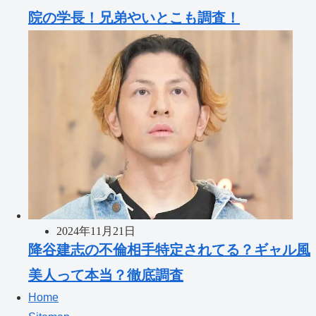
院の学長！兄弟やいとこも調査！
2024年11月21日
降谷建志の不倫相手特定されてる？ギャル風
美人って本当？徹底調査
Home