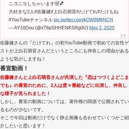
ニヨニヨしちゃいます🤣💕
大好きな2人#佐藤健#上白石萌音#たけてれ#たけもね
#YouTubeチャンネル
pic.twitter.com/kOW9MfrNCN
— AY10Dou (@xT6pSHHENKSRg0U)
May 2, 2020
佐藤健さんの『たけてれ』の初YouTube動画で初めての女性ゲ
ストが上白石萌音さんだというところにも仲良しの理由がある
ような気がしますね！
番宣動画！
佐藤健さんと上白石萌音さんが共演した『恋はつづくよどこま
でも』の番宣のために、2人は度々番組などに出演し、仲良し
な様子が見られました！
しかし、番宣の動画については、著作権の関係で公開されてい
るものが少ないです。
そこで今回は動画だけでなく静止画像も合わせていくつかご紹
介したいと思います！