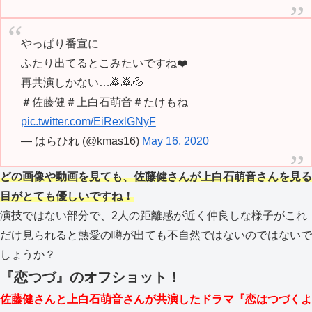
やっぱり番宣に
ふたり出てるとこみたいですね❤️
再共演しかない…🙇🙇💦
＃佐藤健＃上白石萌音＃たけもね
pic.twitter.com/EiRexlGNyF
— はらひれ (@kmas16)
May 16, 2020
どの画像や動画を見ても、佐藤健さんが上白石萌音さんを見る
目がとても優しいですね！
演技ではない部分で、2人の距離感が近く仲良しな様子がこれ
だけ見られると熱愛の噂が出ても不自然ではないのではないで
しょうか？
『恋つづ』のオフショット！
佐藤健さんと上白石萌音さんが共演したドラマ『恋はつづくよ