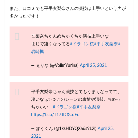
また、口コミでも平手友梨奈さんの演技は上手いという声が
多かったです！
友梨奈ちゃんめちゃくちゃ演技上手いな
まじで凄くなってる
#ドラゴン桜
#平手友梨奈
#
岩崎楓
— ぇりな (@VolimYurina)
April 25, 2021
平手友梨奈ちゃん演技とてもうまくなってて、
凄いなぁ✨☺このシーンの表情や演技、☀️めっ
ちゃいい
#ドラゴン桜
#平手友梨奈
https://t.co/T17JDXCuEc
— ぼくくん (@1ksHDYQXa6s9L2l)
April 25,
2021