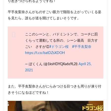
り惹きつけられるようですね！
平手友梨奈さんがものすごい眼力で階段を上がっていくる姿
を見たら、誰もが道を開けてしまいそうです。
ここのシーンと、バドミントンで、コーチに罰
くらって運動してる所の、シーン最高 目力す
ごい さすが👏
#ドラゴン桜
#平手友梨奈
https://t.co/batDZsXDOH
— ぼくくん (@1ksHDYQXa6s9L2l)
April 25,
2021
また、平手友梨奈さんがにらみつける目つきも周りが凍り付
きそうになるほどですね！