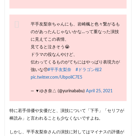
平手友梨奈ちゃんにも、岩崎楓と色々繋がるも
のがあったんじゃないかな…って重なった演技
に見えてこの表情、
見てると泣きそう😭
ドラマの役なんやけど、
伝わってくるものがてちにはやっぱり表現力が
強いな🥺
#平手友梨奈
#ドラゴン桜2
pic.twitter.com/UbpoliC7E5
— ▼ゆき奈△ (@yurinababu)
April 25, 2021
特に若手俳優や女優だと、演技について「下手」「セリフが
棒読み」と言われることも少なくないですよね。
しかし、平手友梨奈さんの演技に対してはマイナスの評価が