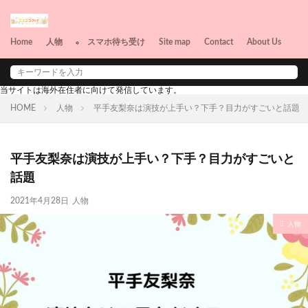
Home
人物
スマホ待ち受け
Site map
Contact
About Us
俳優
女優
当サイトは海外在住者に向けて発信しています。
HOME
人物
平手友梨奈は演技が上手い？下手？目力がすごいと話題
平手友梨奈は演技が上手い？下手？目力がすごいと
話題
2021年4月28日
人物
人物