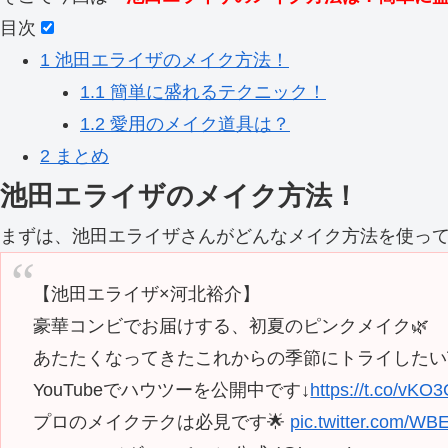
目次
1
池田エライザのメイク方法！
1.1
簡単に盛れるテクニック！
1.2
愛用のメイク道具は？
2
まとめ
池田エライザのメイク方法！
まずは、池田エライザさんがどんなメイク方法を使っ
【池田エライザ×河北裕介】
豪華コンビでお届けする、初夏のピンクメイク🌿
あたたくなってきたこれからの季節にトライしたい
YouTubeでハウツーを公開中です↓
https://t.co/vK
プロのメイクテクは必見です🌟
pic.twitter.com/W