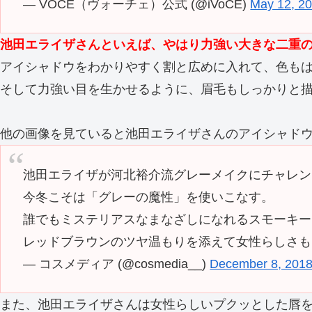
— VOCE（ヴォーチェ）公式 (@iVoCE)
May 12, 2
池田エライザさんといえば、やはり力強い大きな二重
アイシャドウをわかりやすく割と広めに入れて、色も
そして力強い目を生かせるように、眉毛もしっかりと
他の画像を見ていると池田エライザさんのアイシャド
池田エライザが河北裕介流グレーメイクにチャレン
今冬こそは「グレーの魔性」を使いこなす。
誰でもミステリアスなまなざしになれるスモーキー
レッドブラウンのツヤ温もりを添えて女性らしさも
— コスメディア (@cosmedia__)
December 8, 201
また、池田エライザさんは女性らしいプクッとした唇