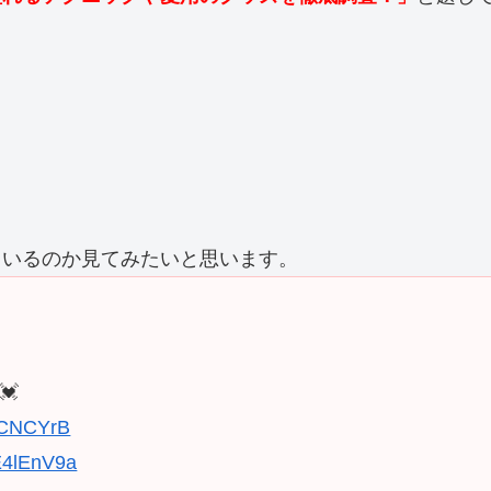
ているのか見てみたいと思います。
💓
O3CNCYrB
BE4lEnV9a