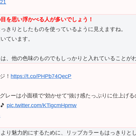
021
の目を思い浮かべる人が多いでしょう！
はっきりとしたものを使っているように見えますね。
描いています。
ウは、他の色味のものでもしっかりと入れていることが
ジ！
https://t.co/PHPb74QecP
グレーは小面積で“効かせて”抜け感たっぷりに仕上げる
🎵
pic.twitter.com/KTigcmHpmw
8
をより魅力的にするために、リップカラーもはっきりと