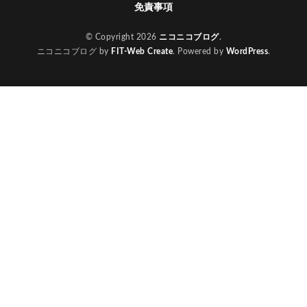
免責事項
© Copyright 2026
ニコニコブログ
.
ニコニコブログ by
FIT-Web Create
. Powered by
WordPress
.