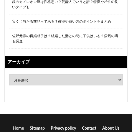
銀のカメレオン座は性格悪い？芸能人でいうと誰？特徴や相性の良
いタイプも
宝くじ当たる前兆ってある？確率や買い方のポイントをまとめ
佐野元春の再婚相手は？結婚した妻との間に子供はいる？病気の噂
も調査
アーカイブ
Home
Sitemap
Privacy policy
Contact
About Us