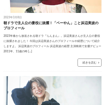
2023年3月8日
朝ドラで主人公の妻役に抜擢！「ベーやん」こと浜辺美波の
プロフィール
2023年春から放送される朝ドラ『らんまん』。浜辺美波さんが主人公の妻役
に抜擢されました！ 今回は浜辺美波さんのプロフィールや経歴について紹介
しますよ。 浜辺美波のプロフィール 浜辺美波の経歴 主演映画で女優デビュー
2011年、11歳の時 […]
続きを読む