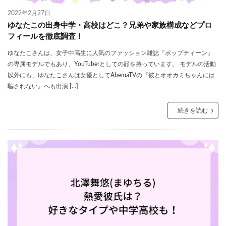
2022年2月27日
ゆなたこの出身中学・高校はどこ？兄弟や家族構成などプロ
フィールを徹底調査！
ゆなたこさんは、女子中高生に人気のファッション雑誌『ポップティーン』
の専属モデルでもあり、YouTuberとしての顔を持っています。 モデルの活動
以外にも、ゆなたこさんは女優としてAbemaTVの『彼とオオカミちゃんには
騙されない』へも出演 […]
続きを読む