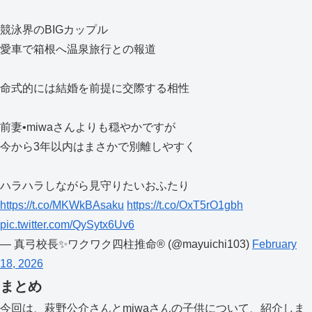
競泳界のBIGカップル
愛車で箱根へ温泉旅行との報道
命式的には結婚を前提に交際する相性
前妻•miwaさんよりも穏やかですが
今から3年以内はまさかで別離しやすく
ハラハラしながら見守りたいおふたり
https://t.co/MKWkBAsaku
https://t.co/OxT5rO1gbh
pic.twitter.com/QySytx6Uv6
— 真弓校長✨ワクワク四柱推命®︎ (@mayuichi103)
February
18, 2026
まとめ
今回は、萩野公介さんとmiwaさんの子供について、紹介しま