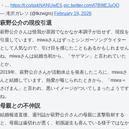
・…
https://t.co/qxkNANUwES
pic.twitter.com/I7B9tEJuQO
— 滝沢ガレソ (@tkzwgrs)
February 19, 2026
萩野公介の現役引退
萩野公介さんは怪我が原因でなかなか本調子が出せず、現役を
引退しています。miwaさんはずっとシンガーソングライター
として人気なので、引け目を感じたこともあるかもしれません
ね。miwaさんは結婚当初から、「サゲマン」と言われていた
とか。
2019年、萩野公介さんが活動休止を発表したころに、miwaさ
んと結婚しています。熱愛が報じられたときから、「miwa＝
さげまん」と言われ、悪いイメージがついてしまったようです
ね。
母親との不仲説
結婚報道直後、週刊誌が萩野公介さんの母親に直撃取材する
と、母親は歯切れが悪く、初孫誕生も喜んでいる様子ではなか