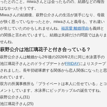
ったとのこと。miwaさんとは会ったものの、結婚などの報告
はなかったそうです。
Miwaさんの結婚後、萩野公介さんの生活が派手になり、母親
が快く思っていなかったとか。miwaさんと義母も、すれ違い
が生じていたのかもしれませんね。
福原愛 離婚理由
も義姉と
の関係と言われていますし、結婚は夫婦だけの問題ではありま
せんね。
萩野公介は池江璃花子と付き合っている？
萩野公介さんは離婚から2年後の2026年2月に同じ水泳選手の
池江璃花子さんとのドライブデートが
FRIDAY
によりスクープ
されました。長年切磋琢磨する関係から恋人関係になったと思
われています。
双方の所属事務所も「プライベートは本人に任せている」とコ
メントしています。水泳界にビッグカップルの誕生ですね。
萩野公介さん(31)
池江璃花子さん(25)