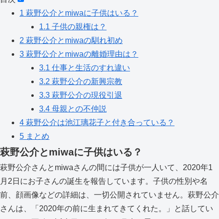
1
萩野公介とmiwaに子供はいる？
1.1
子供の親権は？
2
萩野公介とmiwaの馴れ初め
3
萩野公介とmiwaの離婚理由は？
3.1
仕事と生活のすれ違い
3.2
萩野公介の新興宗教
3.3
萩野公介の現役引退
3.4
母親との不仲説
4
萩野公介は池江璃花子と付き合っている？
5
まとめ
萩野公介とmiwaに子供はいる？
萩野公介さんとmiwaさんの間には子供が一人いて、2020年1
月2日にお子さんの誕生を報告しています。子供の性別や名
前、顔画像などの詳細は、一切公開されていません。萩野公介
さんは、「2020年の前に生まれてきてくれた。」と話してい