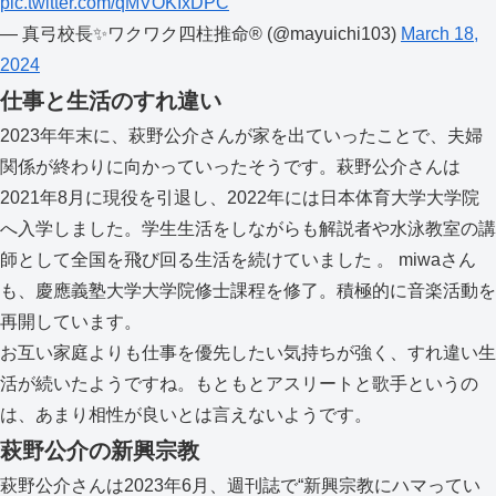
pic.twitter.com/qMVOKIxDPC
— 真弓校長✨ワクワク四柱推命®︎ (@mayuichi103)
March 18,
2024
仕事と生活のすれ違い
2023年年末に、萩野公介さんが家を出ていったことで、夫婦
関係が終わりに向かっていったそうです。萩野公介さんは
2021年8月に現役を引退し、2022年には日本体育大学大学院
へ入学しました。学生生活をしながらも解説者や水泳教室の講
師として全国を飛び回る生活を続けていました 。 miwaさん
も、慶應義塾大学大学院修士課程を修了。積極的に音楽活動を
再開しています。
お互い家庭よりも仕事を優先したい気持ちが強く、すれ違い生
活が続いたようですね。もともとアスリートと歌手というの
は、あまり相性が良いとは言えないようです。
萩野公介の新興宗教
萩野公介さんは2023年6月、週刊誌で“新興宗教にハマってい