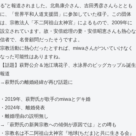
る”と報道されました。北島康介さん、吉田秀彦さんらととも
に、「世界平和人道支援団」に参加していた様子。この団体
は、宗教法人「不二阿祖山太神宮」によるもので、2009年に
設立されています。故・安倍総理の妻・安倍昭恵さんも熱心な
信者で、名誉顧問だったそうですよ。
宗教活動に熱心だったとすれば、miwaさんがついていけなく
なった可能性はありますね。
【話題】萩野公介＆池江璃花子、水泳界のビッグカップル誕生
報道
→萩野氏の離婚経緯が再び話題に
・2019年、萩野氏が歌手のmiwaとデキ婚
・2024年、離婚発表
・離婚理由の説明無し
→「萩野氏の新興宗教への傾倒が原因では」との噂も
・宗教名は不二阿祖山太神宮『地球(ちだま)と共に生きる会』