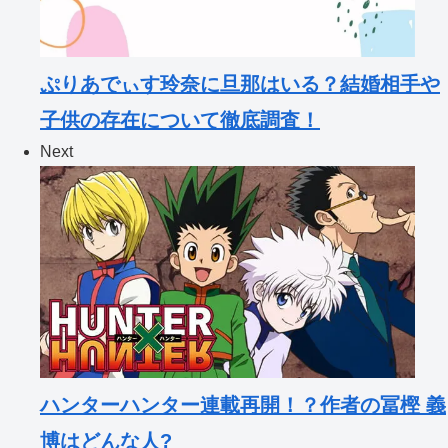
ぷりあでぃす玲奈に旦那はいる？結婚相手や
子供の存在について徹底調査！
Next
ハンターハンター連載再開！？作者の冨樫 義
博はどんな人?