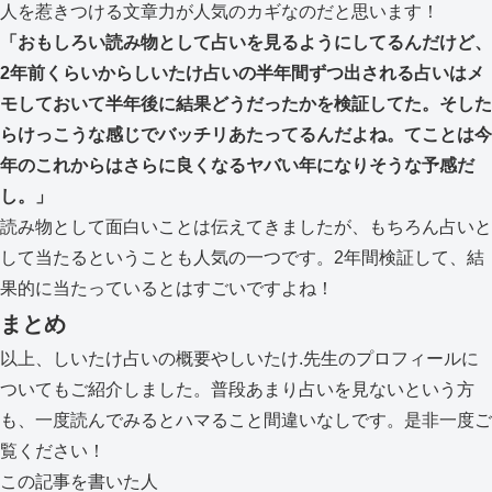
人を惹きつける文章力が人気のカギなのだと思います！
「おもしろい読み物として占いを見るようにしてるんだけど、
2
年前くらいからしいたけ占いの半年間ずつ出される占いはメ
モしておいて半年後に結果どうだったかを検証してた。そした
らけっこうな感じでバッチリあたってるんだよね。てことは今
年のこれからはさらに良くなるヤバい年になりそうな予感だ
し。」
読み物として面白いことは伝えてきましたが、もちろん占いと
して当たるということも人気の一つです。2年間検証して、結
果的に当たっているとはすごいですよね！
まとめ
以上、しいたけ占いの概要やしいたけ.先生のプロフィールに
ついてもご紹介しました。普段あまり占いを見ないという方
も、一度読んでみるとハマること間違いなしです。是非一度ご
覧ください！
この記事を書いた人